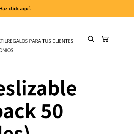
az click aquí.
TIL
REGALOS PARA TUS CLIENTES
ONIOS
eslizable
pack 50
es)