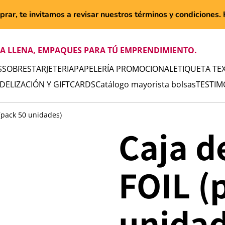
rar, te invitamos a revisar nuestros términos y condiciones. H
TA LLENA, EMPAQUES PARA TÚ EMPRENDIMIENTO.
S
SOBRES
TARJETERIA
PAPELERÍA PROMOCIONAL
ETIQUETA TEX
IDELIZACIÓN Y GIFTCARDS
Catálogo mayorista bolsas
TESTIM
 (pack 50 unidades)
Caja d
FOIL (
unidad