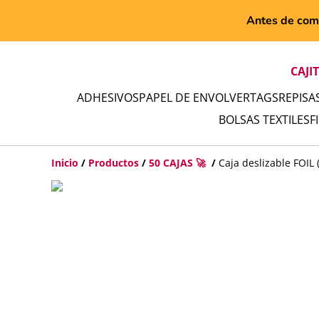
Antes de comp
CAJI
ADHESIVOS
PAPEL DE ENVOLVER
TAGS
REPISA
BOLSAS TEXTILES
F
Inicio
/
Productos
/
50 CAJAS 🚀
/
Caja deslizable FOIL