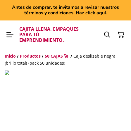
Antes de comprar, te invitamos a revisar nuestros
términos y condiciones. Haz click aquí.
CAJITA LLENA, EMPAQUES
PARA TÚ
EMPRENDIMIENTO.
Inicio
/
Productos
/
50 CAJAS 🚀
/
Caja deslizable negra
¡brillo total! (pack 50 unidades)