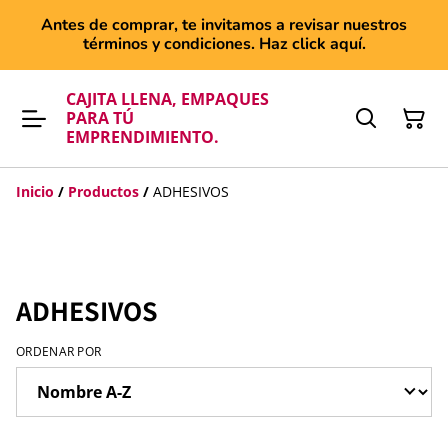
Antes de comprar, te invitamos a revisar nuestros
términos y condiciones. Haz click aquí.
CAJITA LLENA, EMPAQUES
PARA TÚ
EMPRENDIMIENTO.
Inicio
/
Productos
/
ADHESIVOS
ADHESIVOS
ORDENAR POR