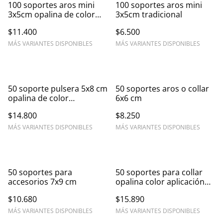
100 soportes aros mini
100 soportes aros mini
3x5cm opalina de color
3x5cm tradicional
aplicación foil
$11.400
$6.500
MÁS VARIANTES DISPONIBLES
MÁS VARIANTES DISPONIBLES
50 soporte pulsera 5x8 cm
50 soportes aros o collar
opalina de color
6x6 cm
aplicación foil
$14.800
$8.250
MÁS VARIANTES DISPONIBLES
MÁS VARIANTES DISPONIBLES
50 soportes para
50 soportes para collar
accesorios 7x9 cm
opalina color aplicación
foil
$10.680
$15.890
MÁS VARIANTES DISPONIBLES
MÁS VARIANTES DISPONIBLES