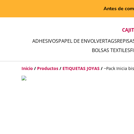
Antes de comp
CAJI
ADHESIVOS
PAPEL DE ENVOLVER
TAGS
REPISA
BOLSAS TEXTILES
F
Inicio
/
Productos
/
ETIQUETAS JOYAS
/
~Pack Inicia bi