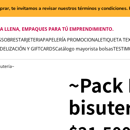
rar, te invitamos a revisar nuestros términos y condiciones. H
TA LLENA, EMPAQUES PARA TÚ EMPRENDIMIENTO.
S
SOBRES
TARJETERIA
PAPELERÍA PROMOCIONAL
ETIQUETA TEX
IDELIZACIÓN Y GIFTCARDS
Catálogo mayorista bolsas
TESTIM
sutería~
~Pack 
bisute