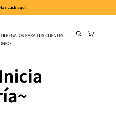
az click aquí.
TIL
REGALOS PARA TUS CLIENTES
ONIOS
Inicia
ría~