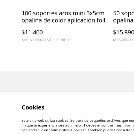
100 soportes aros mini 3x5cm
50 sopo
opalina de color aplicación foil
opalina 
$11.400
$15.89
MÁS VARIANTES DISPONIBLES
MÁS VARIAN
Cookies
Este sitio web utiliza cookies. Se trata de pequeños archivos que n
fin que tu experiencia sea aún mejor. Puedes encontrar más inform
haciendo clic en "Administrar Cookies". También puedes consultar
©
2026
CAJITA LLENA, EMPAQUES PARA TÚ EM