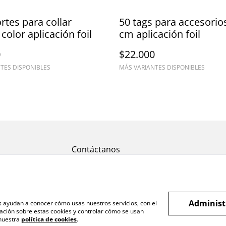
rtes para collar
50 tags para accesorio
color aplicación foil
cm aplicación foil
0
$22.000
TES DISPONIBLES
MÁS VARIANTES DISPONIBLES
Contáctanos
Administ
os ayudan a conocer cómo usas nuestros servicios, con el
ación sobre estas cookies y controlar cómo se usan
 nuestra
política de cookies
.
PRENDIMIENTO.