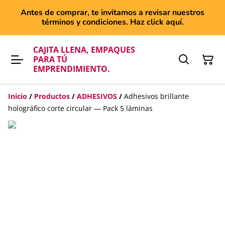
Antes de comprar, te invitamos a revisar nuestros
términos y condiciones. Haz click aquí.
CAJITA LLENA, EMPAQUES
PARA TÚ
EMPRENDIMIENTO.
Inicio
/
Productos
/
ADHESIVOS
/
Adhesivos brillante
holográfico corte circular — Pack 5 láminas