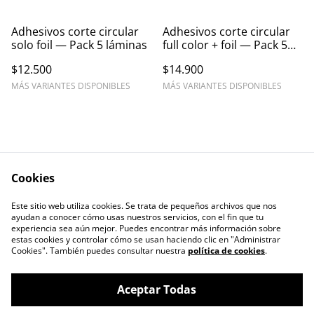
Adhesivos corte circular
Adhesivos corte circular
solo foil — Pack 5 láminas
full color + foil — Pack 5
láminas
$12.500
$14.900
MÁS VARIANTES DISPONIBLES
MÁS VARIANTES DISPONIBLES
Cookies
Contáctanos
Este sitio web utiliza cookies. Se trata de pequeños archivos que nos
ayudan a conocer cómo usas nuestros servicios, con el fin que tu
experiencia sea aún mejor. Puedes encontrar más información sobre
estas cookies y controlar cómo se usan haciendo clic en "Administrar
Cookies". También puedes consultar nuestra
política de cookies
.
Aceptar Todas
CAJITA LLENA, EMPAQUES PARA TÚ
©
2026
EMPRENDIMIENTO.