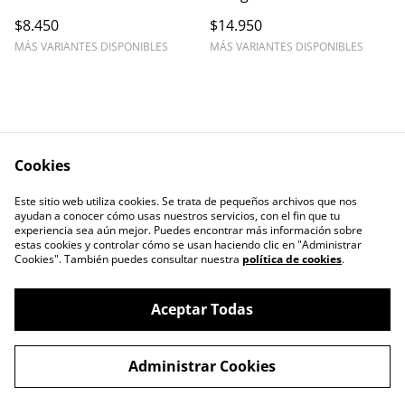
— Pack 5 láminas
$8.450
$14.950
MÁS VARIANTES DISPONIBLES
MÁS VARIANTES DISPONIBLES
Cookies
Contáctanos
Este sitio web utiliza cookies. Se trata de pequeños archivos que nos
ayudan a conocer cómo usas nuestros servicios, con el fin que tu
experiencia sea aún mejor. Puedes encontrar más información sobre
estas cookies y controlar cómo se usan haciendo clic en "Administrar
Cookies". También puedes consultar nuestra
política de cookies
.
Aceptar Todas
CAJITA LLENA, EMPAQUES PARA TÚ
©
2026
EMPRENDIMIENTO.
Administrar Cookies
powered by