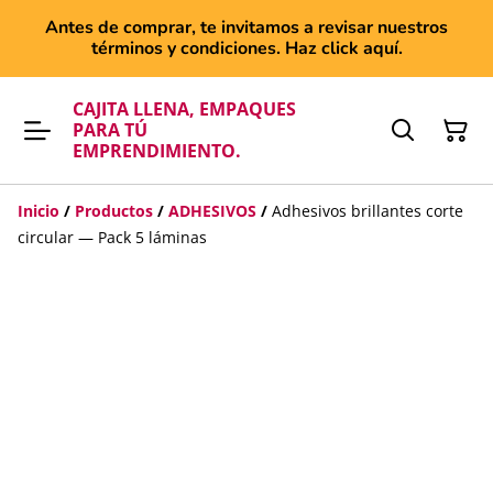
Antes de comprar, te invitamos a revisar nuestros
términos y condiciones. Haz click aquí.
CAJITA LLENA, EMPAQUES
PARA TÚ
EMPRENDIMIENTO.
Inicio
/
Productos
/
ADHESIVOS
/
Adhesivos brillantes corte
circular — Pack 5 láminas