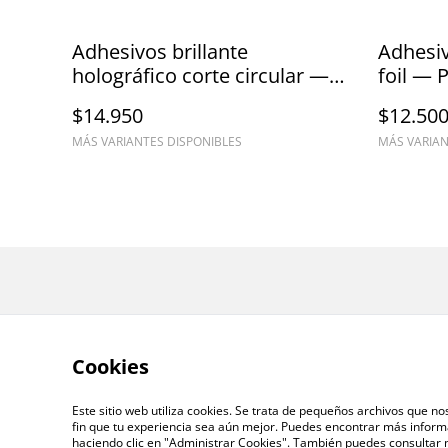
Adhesivos brillante
Adhesivos corte circ
holográfico corte circular —
foil — 
Pack 5 láminas
$14.950
$12.50
MÁS VARIANTES DISPONIBLES
MÁS VARIAN
Cookies
Este sitio web utiliza cookies. Se trata de pequeños archivos que n
fin que tu experiencia sea aún mejor. Puedes encontrar más inform
haciendo clic en "Administrar Cookies". También puedes consultar