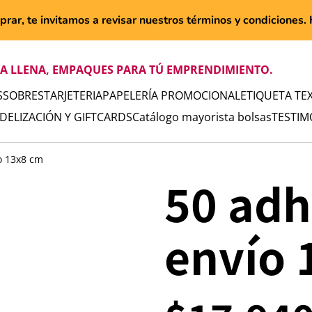
rar, te invitamos a revisar nuestros términos y condiciones. H
TA LLENA, EMPAQUES PARA TÚ EMPRENDIMIENTO.
S
SOBRES
TARJETERIA
PAPELERÍA PROMOCIONAL
ETIQUETA TEX
IDELIZACIÓN Y GIFTCARDS
Catálogo mayorista bolsas
TESTIM
o 13x8 cm
50 adh
envío 