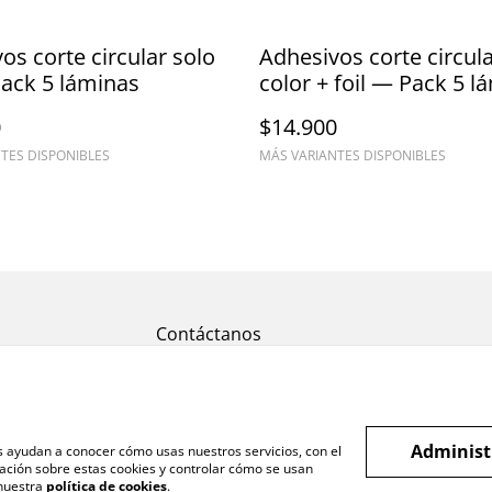
ular solo
Adhesivos corte circular
Pack 5 láminas
color + foil — Pack 5 l
0
$14.900
TES DISPONIBLES
MÁS VARIANTES DISPONIBLES
Contáctanos
Administ
os ayudan a conocer cómo usas nuestros servicios, con el
ación sobre estas cookies y controlar cómo se usan
 nuestra
política de cookies
.