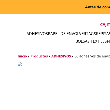
Antes de comp
CAJI
ADHESIVOS
PAPEL DE ENVOLVER
TAGS
REPISA
BOLSAS TEXTILES
F
Inicio
/
Productos
/
ADHESIVOS
/
50 adhesivos de enví