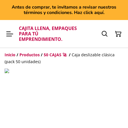
Antes de comprar, te invitamos a revisar nuestros
términos y condiciones. Haz click aquí.
CAJITA LLENA, EMPAQUES
PARA TÚ
EMPRENDIMIENTO.
Inicio
/
Productos
/
50 CAJAS 🚀
/
Caja deslizable clásica
(pack 50 unidades)