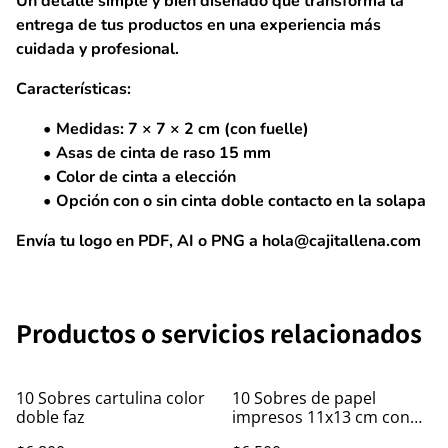
Un detalle simple y bien diseñado que transforma la
entrega de tus productos en una experiencia más
cuidada y profesional.
Características:
Medidas: 7 × 7 × 2 cm (con fuelle)
Asas de cinta de raso 15 mm
Color de cinta a elección
Opción con o sin cinta doble contacto en la solapa
Envía tu logo en PDF, AI o PNG a hola@cajitallena.com
Productos o servicios relacionados
10 Sobres cartulina color
10 Sobres de papel
doble faz
impresos 11x13 cm con
foil