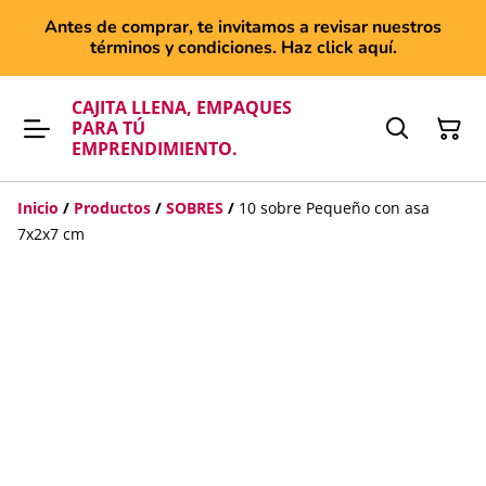
Antes de comprar, te invitamos a revisar nuestros
términos y condiciones. Haz click aquí.
CAJITA LLENA, EMPAQUES
PARA TÚ
EMPRENDIMIENTO.
Inicio
/
Productos
/
SOBRES
/
10 sobre Pequeño con asa
7x2x7 cm