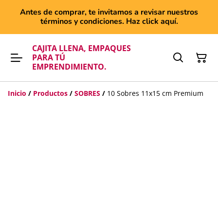
Antes de comprar, te invitamos a revisar nuestros
términos y condiciones. Haz click aquí.
CAJITA LLENA, EMPAQUES
PARA TÚ
EMPRENDIMIENTO.
Inicio
/
Productos
/
SOBRES
/
10 Sobres 11x15 cm Premium