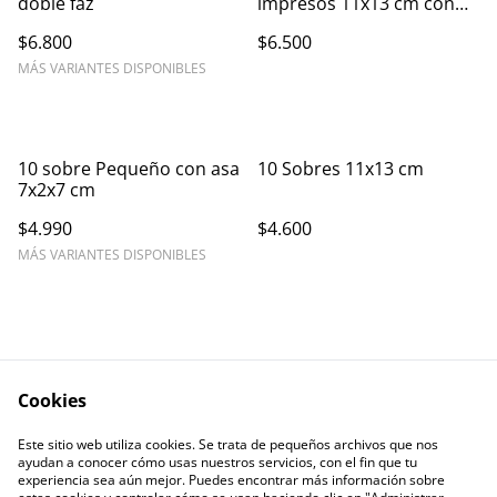
doble faz
impresos 11x13 cm con
foil
$6.800
$6.500
MÁS VARIANTES DISPONIBLES
10 sobre Pequeño con asa
10 Sobres 11x13 cm
7x2x7 cm
$4.990
$4.600
MÁS VARIANTES DISPONIBLES
Cookies
Contáctanos
Este sitio web utiliza cookies. Se trata de pequeños archivos que nos
ayudan a conocer cómo usas nuestros servicios, con el fin que tu
experiencia sea aún mejor. Puedes encontrar más información sobre