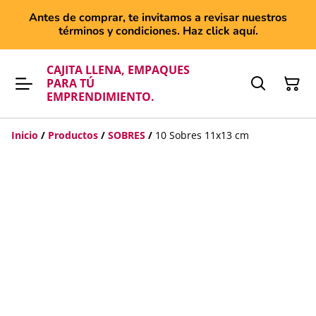
Antes de comprar, te invitamos a revisar nuestros
términos y condiciones. Haz click aquí.
CAJITA LLENA, EMPAQUES
PARA TÚ
EMPRENDIMIENTO.
Inicio
/
Productos
/
SOBRES
/
10 Sobres 11x13 cm