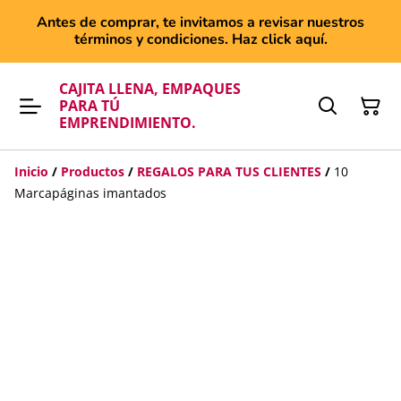
Antes de comprar, te invitamos a revisar nuestros
términos y condiciones. Haz click aquí.
CAJITA LLENA, EMPAQUES
PARA TÚ
EMPRENDIMIENTO.
Inicio
/
Productos
/
REGALOS PARA TUS CLIENTES
/
10
Marcapáginas imantados