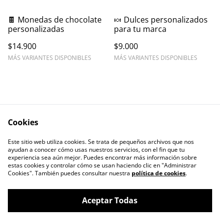
🍫 Monedas de chocolate
🍬 Dulces personalizados
personalizadas
para tu marca
$14.900
$9.000
MÁS VARIANTES DISPONIBLES
MÁS VARIANTES DISPONIBLES
Cookies
Contáctanos
Este sitio web utiliza cookies. Se trata de pequeños archivos que nos
ayudan a conocer cómo usas nuestros servicios, con el fin que tu
experiencia sea aún mejor. Puedes encontrar más información sobre
estas cookies y controlar cómo se usan haciendo clic en "Administrar
Cookies". También puedes consultar nuestra
política de cookies
.
Aceptar Todas
CAJITA LLENA, EMPAQUES PARA TÚ
©
2026
EMPRENDIMIENTO.