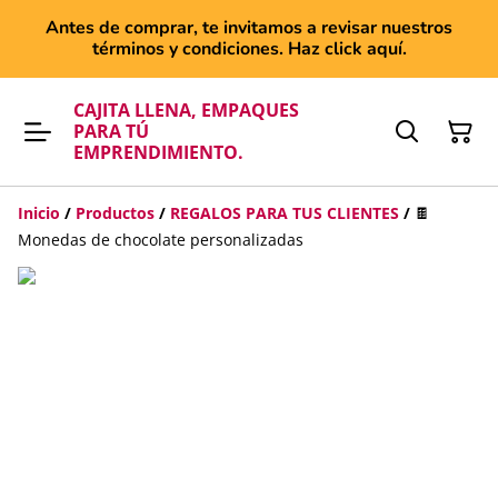
Antes de comprar, te invitamos a revisar nuestros
términos y condiciones. Haz click aquí.
CAJITA LLENA, EMPAQUES
PARA TÚ
EMPRENDIMIENTO.
Inicio
/
Productos
/
REGALOS PARA TUS CLIENTES
/
🍫
Monedas de chocolate personalizadas