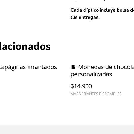
Cada díptico incluye bolsa d
tus entregas.
elacionados
capáginas imantados
🍫 Monedas de chocol
personalizadas
$14.900
MÁS VARIANTES DISPONIBLES