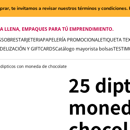
rar, te invitamos a revisar nuestros términos y condiciones. H
TA LLENA, EMPAQUES PARA TÚ EMPRENDIMIENTO.
S
SOBRES
TARJETERIA
PAPELERÍA PROMOCIONAL
ETIQUETA TEX
IDELIZACIÓN Y GIFTCARDS
Catálogo mayorista bolsas
TESTIM
 dipticos con moneda de chocolate
25 dip
moned
chocol