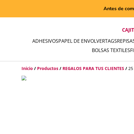
Antes de comp
CAJI
ADHESIVOS
PAPEL DE ENVOLVER
TAGS
REPISA
BOLSAS TEXTILES
F
Inicio
/
Productos
/
REGALOS PARA TUS CLIENTES
/
25