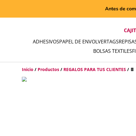
Antes de comp
CAJI
ADHESIVOS
PAPEL DE ENVOLVER
TAGS
REPISA
BOLSAS TEXTILES
F
Inicio
/
Productos
/
REGALOS PARA TUS CLIENTES
/
🍫