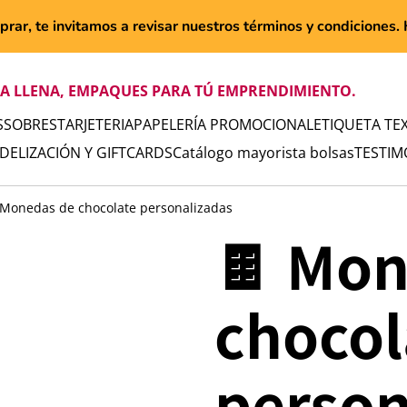
rar, te invitamos a revisar nuestros términos y condiciones. H
TA LLENA, EMPAQUES PARA TÚ EMPRENDIMIENTO.
S
SOBRES
TARJETERIA
PAPELERÍA PROMOCIONAL
ETIQUETA TEX
IDELIZACIÓN Y GIFTCARDS
Catálogo mayorista bolsas
TESTIM
 Monedas de chocolate personalizadas
🍫 Mon
chocol
person