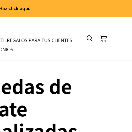
az click aquí.
TIL
REGALOS PARA TUS CLIENTES
ONIOS
edas de
ate
alizadas