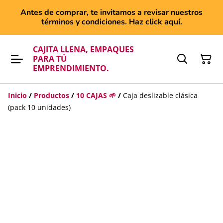
Antes de comprar, te invitamos a revisar nuestros
términos y condiciones. Haz click aquí.
CAJITA LLENA, EMPAQUES
PARA TÚ
EMPRENDIMIENTO.
Inicio
/
Productos
/
10 CAJAS 🌱
/
Caja deslizable clásica
(pack 10 unidades)