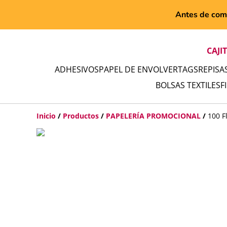
Antes de comp
CAJI
ADHESIVOS
PAPEL DE ENVOLVER
TAGS
REPISA
BOLSAS TEXTILES
F
Inicio
/
Productos
/
PAPELERÍA PROMOCIONAL
/
100 F