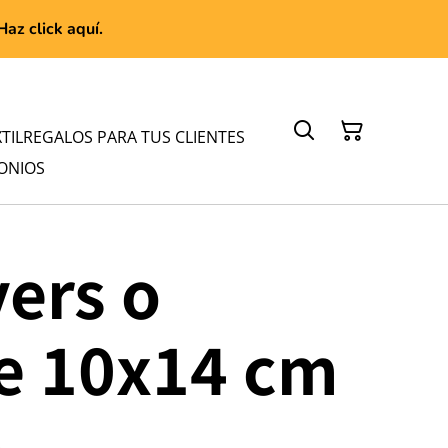
az click aquí.
TIL
REGALOS PARA TUS CLIENTES
ONIOS
yers o
e 10x14 cm