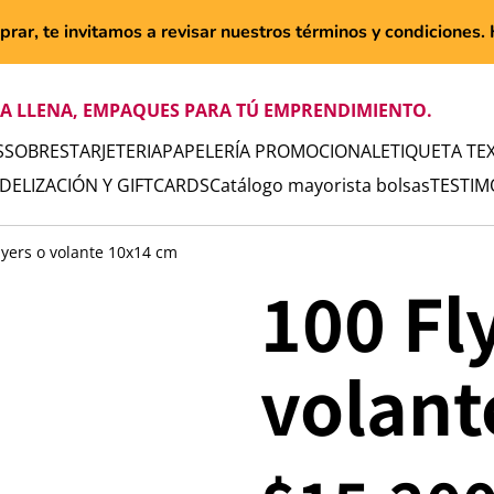
rar, te invitamos a revisar nuestros términos y condiciones. H
TA LLENA, EMPAQUES PARA TÚ EMPRENDIMIENTO.
S
SOBRES
TARJETERIA
PAPELERÍA PROMOCIONAL
ETIQUETA TEX
IDELIZACIÓN Y GIFTCARDS
Catálogo mayorista bolsas
TESTIM
lyers o volante 10x14 cm
100 Fl
volant